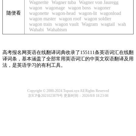
Wagnerite
Wagner tuba
Wagner von Jauregg
wagon
wagonage
wagon boss
wagoner
随便看
wagonette
wagon-head
wagon-lit
wagonload
wagon master
wagon roof
wagon soldier
wagon train
wagon vault
Wagram
wagtail
wah
Wahabi
Wahabism
高考报名网英语在线翻译词典收录了155111条英语词汇在线翻
译词条，基本涵盖了全部常用英语词汇的中英文双语翻译及用
法，是英语学习的有利工具。
Copyright © 2000-2024 Topuni.xyz All Rights Reserved
京ICP备2021023879号
更新时间：2026/8/8 18:23:08