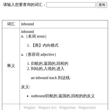
请输入您要查询的词汇：
词汇
inbound
inbound
n.
（名词
noun
）
【商】
内向模式
a.
（形容词
adjective
）
归航的,返国的,回程的
释义
到站的,入境的,进入
an
inbound
track 到达线.
反义:
outbound
归航的,返国的,回程的的反义
Wagner
Wagner Act
Wagnerian
Wagnerism