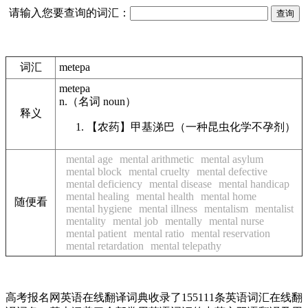
请输入您要查询的词汇：
词汇
metepa
metepa
n.
（名词
noun
）
释义
【农药】
甲基涕巴（一种昆虫化学不孕剂）
mental age
mental arithmetic
mental asylum
mental block
mental cruelty
mental defective
mental deficiency
mental disease
mental handicap
mental healing
mental health
mental home
随便看
mental hygiene
mental illness
mentalism
mentalist
mentality
mental job
mentally
mental nurse
mental patient
mental ratio
mental reservation
mental retardation
mental telepathy
高考报名网英语在线翻译词典收录了155111条英语词汇在线翻