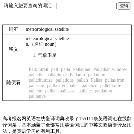
请输入您要查询的词汇：
词汇
meteorological satellite
meteorological satellite
n.
（名词
noun
）
释义
气象卫星
Palk Strait
pall
palla
Palladian
Palladian window
palladic
palladinize
Palladio
palladium
palladiumize
palladous
pallah
Pallas
pallas iron
随便看
pallasite
pallbearer
pallet
palletize
pallet knife
pallette
pallial
palliasse
palliate
palliation
palliative
高考报名网英语在线翻译词典收录了155111条英语词汇在线翻
译词条，基本涵盖了全部常用英语词汇的中英文双语翻译及用
法，是英语学习的有利工具。