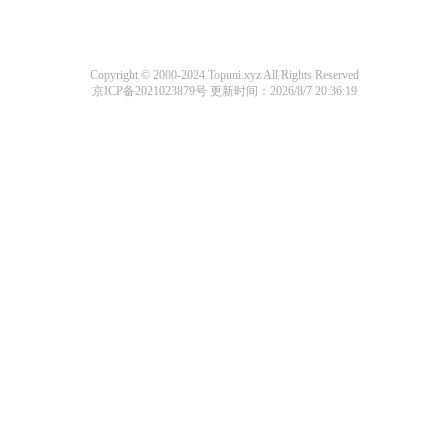
Copyright © 2000-2024 Topuni.xyz All Rights Reserved
京ICP备2021023879号
更新时间：2026/8/7 20:36:19