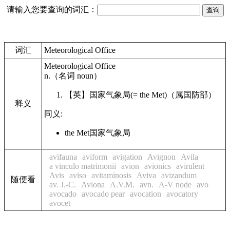
请输入您要查询的词汇：
词汇
Meteorological Office
Meteorological Office
n.
（名词
noun
）
【英】
国家气象局
(= the Met)
（属国防部）
释义
同义:
the Met
国家气象局
avifauna
aviform
avigation
Avignon
Avila
a vinculo matrimonii
avion
avionics
avirulent
Avis
aviso
avitaminosis
Aviva
avizandum
随便看
av. J.-C.
Avlona
A.V.M.
avn.
A-V node
avo
avocado
avocado pear
avocation
avocatory
avocet