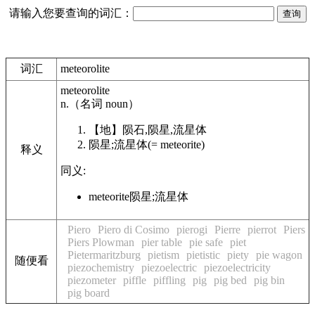
请输入您要查询的词汇：
词汇
meteorolite
meteorolite
n.
（名词
noun
）
【地】
陨石,陨星,流星体
陨星;流星体
(= meteorite)
释义
同义:
meteorite
陨星;流星体
Piero
Piero di Cosimo
pierogi
Pierre
pierrot
Piers
Piers Plowman
pier table
pie safe
piet
Pietermaritzburg
pietism
pietistic
piety
pie wagon
随便看
piezochemistry
piezoelectric
piezoelectricity
piezometer
piffle
piffling
pig
pig bed
pig bin
pig board