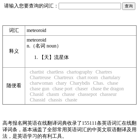
请输入您要查询的词汇：
词汇
meteoroid
meteoroid
n.
（名词
noun
）
释义
【天】
流星体
chartist
chartless
chartography
Chartres
Chartreuse
Chartreux
chart room
chartulary
charwoman
chary
Charybdis
Chas.
chase
随便看
chase gun
chase port
chaser
chase the dragon
Chasid
chasm
chasse
chassepot
chasseur
Chassid
chassis
chaste
高考报名网英语在线翻译词典收录了155111条英语词汇在线翻
译词条，基本涵盖了全部常用英语词汇的中英文双语翻译及用
法，是英语学习的有利工具。