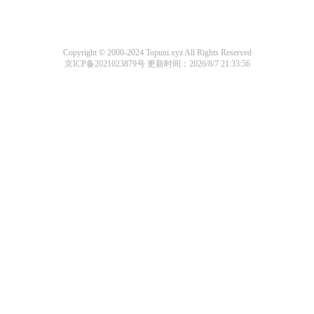
Copyright © 2000-2024 Topuni.xyz All Rights Reserved
京ICP备2021023879号
更新时间：2026/8/7 21:33:56