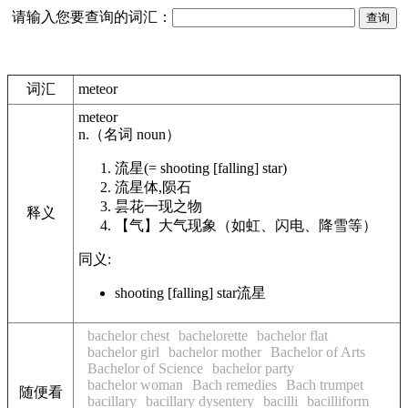
请输入您要查询的词汇：
词汇
meteor
meteor
n.
（名词
noun
）
流星
(= shooting [falling] star)
流星体,陨石
昙花一现之物
释义
【气】
大气现象（如虹、闪电、降雪等）
同义:
shooting [falling] star
流星
bachelor chest
bachelorette
bachelor flat
bachelor girl
bachelor mother
Bachelor of Arts
Bachelor of Science
bachelor party
bachelor woman
Bach remedies
Bach trumpet
随便看
bacillary
bacillary dysentery
bacilli
bacilliform